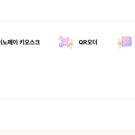
이노페이 키오스크
QR오더