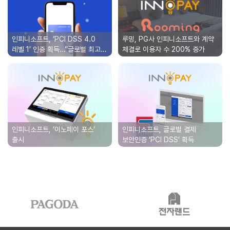
DSS
인피니소프트와
4.0
계약
레벨
체결로
1’
이용자
인피니소프트, ‘PCI DSS 4.0
루밍, PG사 인피니소프트와 계약
인증
수
레벨 1’ 인증 획득…”글로벌 최고
체결로 이용자 수 200% 증가
수준 보안”
획득…”글로벌
200%
인피니소프트,
인피니소프트,
최고
증가
‘이노페이
글로벌
수준
포스’
결제
보안”
출시
보안인증
‘PCI
DSS’
인피니소프트, ‘이노페이 포스’
인피니소프트, 글로벌 결제
획득
출시
보안인증 ‘PCI DSS’ 획득