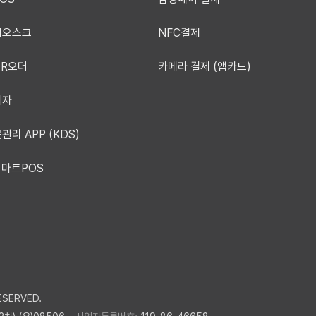
키오스크
NFC결제
QR오더
카메라 결제 (앱카드)
리자
관리 APP (KDS)
/ 마트POS
RESERVED.