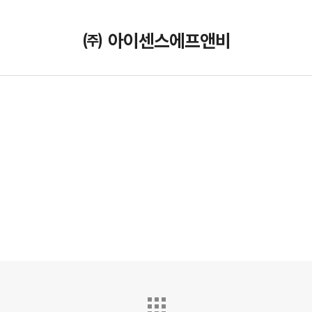
㈜ 아이센스에프앤비