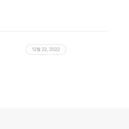
12월 22, 2022