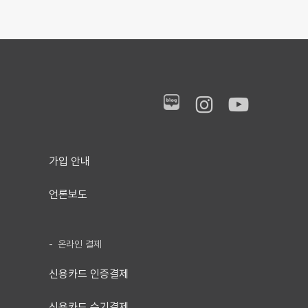
가입 안내
언론보도
- 온라인 결제
신용카드 인증결제
신용카드 수기결제