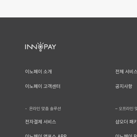
이노페이 소개
전체 서비
이노페이 고객센터
공지사항
- 온라인 맞춤 솔루션
– 오프라인 
전자결제 서비스
샵오더 패
이노페이 앱포스 APP
이노페이 P