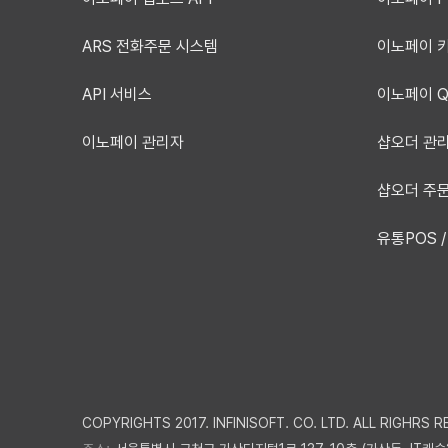
ARS 전화주문 시스템
이노페이 
API 서비스
이노페이 
이노페이 관리자
샵오더 관
샵오더 주문
유통POS 
COPYRIGHTS 2017. INFINISOFT. CO. LTD. ALL RIGHRS 