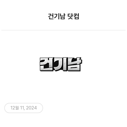
Skip
to
건기남 닷컴
main
content
12월 11, 2024