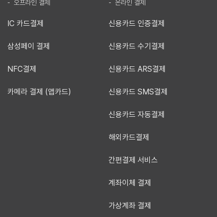
- 오프라인 결제
- 온라인 결제
IC 카드결제
신용카드 인증결제
삼성페이 결제
신용카드 수기결제
NFC결제
신용카드 ARS결제
카메라 결제 (앱카드)
신용카드 SMS결제
신용카드 자동결제
해외카드결제
간편결제 서비스
계좌이체 결제
가상계좌 결제