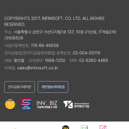
COPYRIGHTS 2017. INFINISOFT. CO. LTD. ALL RIGHRS
RESERVED.
주소:
서울특별시 금천구 가산디지털1로 137, 10층 (가산동, IT캐슬2차)
(우)08506
사업자등록번호:
119-86-46658
전자금융업(전자지급결제대행업) 등록번호:
02-004-00119
대표:
황인철
고객센터:
1688-1250
FAX:
02-6280-4489
이메일:
sales@infinisoft.co.kr
전자금융거래약관
개인정보처리방침
Men